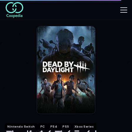
Nintendo Switch
PC
PS4
PS5
Xbox Series