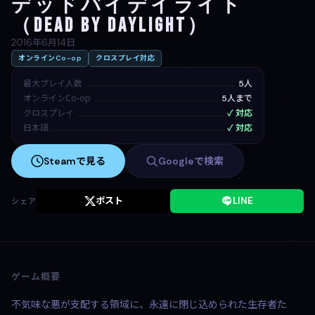
デッドバイデイライト
（Dead by Daylight）
2016年6月14日
オンラインCo-op
クロスプレイ対応
最大プレイ人数
5人
オンラインCo-op
5人まで
クロスプレイ
✓ 対応
日本語
✓ 対応
Steamで見る
Googleで検索
ポスト
LINE
シェア
ゲーム概要
不気味な悪が支配する領域に、永遠に閉じ込められた生存者た