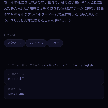
ち…その死にさえ救済のない世界で、粘り強い生存者4人と血に飢
えた殺人鬼1人が知恵と度胸の試される残酷なゲームに挑む。最高
の非対称マルチプレイホラーゲームで生存者または殺人鬼とな
り、スリルと恐怖に満ちた世界を堪能しよう。
ジャンル
アクション
サバイバル
ホラー
TOP
ゲーム一覧
アクション
デッドバイデイライト（Dead by Daylight）
← 前のゲーム
eFootball™
次のゲーム →
Once Human