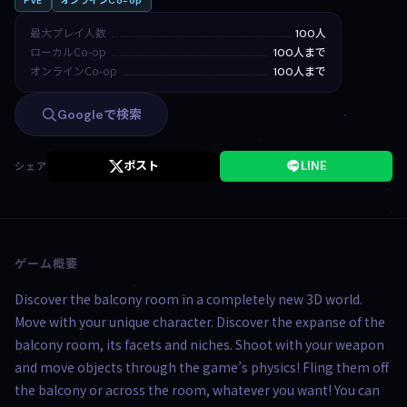
PvE
オンラインCo-op
最大プレイ人数
100人
ローカルCo-op
100人まで
オンラインCo-op
100人まで
Googleで検索
ポスト
LINE
シェア
ゲーム概要
Discover the balcony room in a completely new 3D world.
Move with your unique character. Discover the expanse of the
balcony room, its facets and niches. Shoot with your weapon
and move objects through the game’s physics! Fling them off
the balcony or across the room, whatever you want! You can