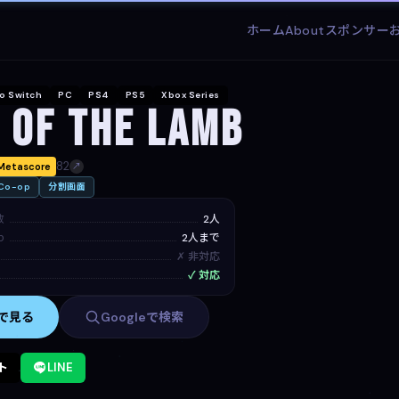
ホーム
About
スポンサー
o Switch
PC
PS4
PS5
Xbox Series
 of the Lamb
82
Metascore
↗
o-op
分割画面
数
2人
p
2人まで
✗ 非対応
✓ 対応
mで見る
Googleで検索
ト
LINE