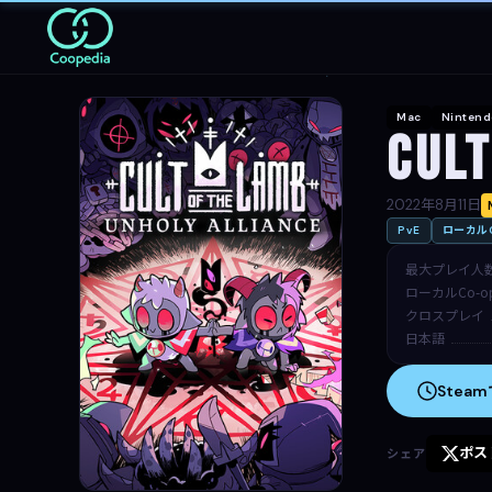
Mac
Nintend
Cult
2022年8月11日
PvE
ローカルC
最大プレイ人
ローカルCo-o
クロスプレイ
日本語
Stea
ポス
シェア