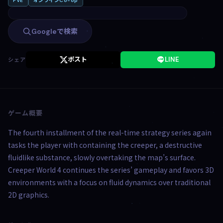
PvE
オンラインCo-op
Googleで検索
ポスト
LINE
シェア
ゲーム概要
The fourth installment of the real-time strategy series again
tasks the player with containing the creeper, a destructive
fluidlike substance, slowly overtaking the map’s surface.
Creeper World 4 continues the series’ gameplay and favors 3D
environments with a focus on fluid dynamics over traditional
2D graphics.