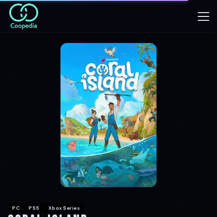
PC
PS5
Xbox Series