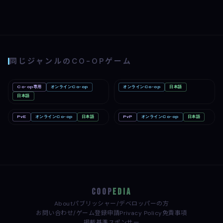
同じジャンルのCO-OPゲーム
Co-op専用
オンラインCo-op
オンラインCo-op
日本語
Big Walk
Mac
Romestead
PC
Nintendo Switch 2
日本語
PC
PvE
オンラインCo-op
日本語
PvP
オンラインCo-op
日本語
どろぼうノーム
PC
めっちゃカメレオン
PC
COOP
EDIA
About
パブリッシャー/デベロッパーの方
お問い合わせ/ゲーム登録申請
Privacy Policy
免責事項
掲載基準
スポンサー