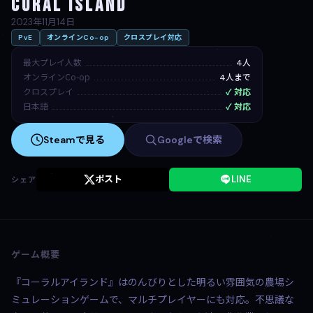
Coral Island
2023年11月14日
PvE
オンラインCo-op
クロスプレイ対応
最大プレイ人数
4人
オンラインCo-op
4人まで
クロスプレイ
✓ 対応
日本語
✓ 対応
Steamで見る
Googleで検索
ポスト
LINE
シェア
ゲーム概要
『コーラルアイランド』はのんびりとした明るい雰囲気の農場シ
ミュレーションゲームで、マルチプレイヤーにも対応。不思議な