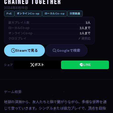
Chained Together
2024年6月19日
PvE
オンラインCo-op
ローカルCo-op
分割画面
最大プレイ人数
2人
ローカルCo-op
2人まで
オンラインCo-op
2人まで
クロスプレイ
✗ 非対応
Steamで見る
Googleで検索
ポスト
LINE
シェア
ゲーム概要
地獄の深淵から、友人たちと鎖で繋がりながら、多様な世界を通
じて登っていきます。シングルまたは協力プレイで、頂点を目指