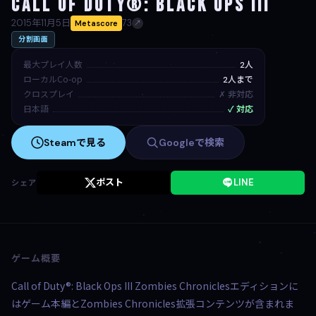
Call of Duty®: Black Ops III
2015年11月5日
73
Metascore
↗
分割画面
最大プレイ人数
2人
ローカルCo-op
2人まで
クロスプレイ
✗ 非対応
日本語
✓ 対応
Steamで見る
Googleで検索
ポスト
LINE
シェア
ゲーム概要
Call of Duty®: Black Ops III Zombies Chroniclesエディションに
はゲーム本編とZombies Chronicles拡張コンテンツが含まれま