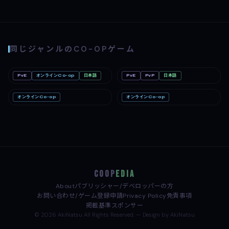
同じジャンルのCO-OPゲーム
PvE
オンラインCo-op
日本語
PvE
PvP
日本語
Far Far West
PC
Minecraft: Java & Bedrock
Linux
Edition（マインクラフト）
Mac
Nintendo Switch
オンラインCo-op
オンラインCo-op
No More Room in Hell 2
PC
Never Be Alone
PC
COOP
EDIA
About
パブリッシャー/デベロッパーの方
お問い合わせ/ゲーム登録申請
Privacy Policy
免責事項
掲載基準
スポンサー
© 2026 AkiNatsu All Rights Reserved. — Design by AkiNatsu