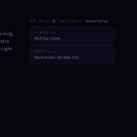
TOP
ゲーム一覧
アドベンチャー
Bound To Fail
u long,
← 前のゲーム
Not Our Crime
nd to
 right
次のゲーム →
Backrooms: No Way Out