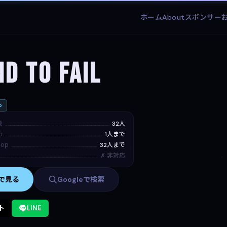
ホーム
About
スポンサー
d To Fail
日
p
数
32人
p
1人まで
op
32人まで
✗ 非対応
mで見る
Googleで検索
ト
LINE