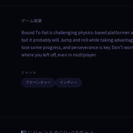
ゲーム概要
Bound To Fail is challenging physics-based platformer ab
but it probably will. Jump and roll while taking advanta
lose some progress, and perseverance is key. Don’t worry
where you left off, even in multiplayer.
ジャンル
アドベンチャー
インディー
同じジャンルのCO-OPゲーム