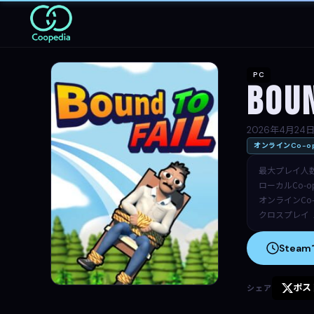
PC
Boun
2026年4月24
オンラインCo-o
最大プレイ人
ローカルCo-o
オンラインCo-
クロスプレイ
Stea
ポス
シェア