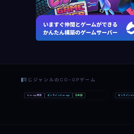
同じジャンルのCO-OPゲーム
Co-op専用
オンラインCo-op
日本語
オンラインCo
Big Walk
Mac
Romest
Nintendo Switch 2
PC