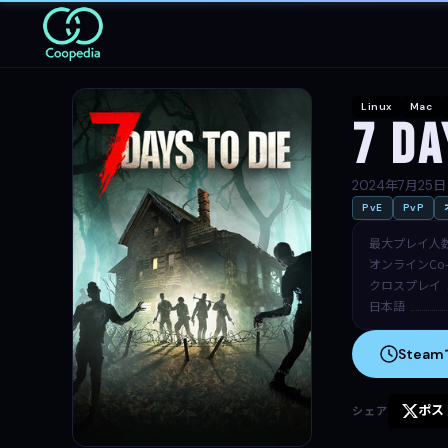
Linux
Mac
7 Da
2024年7月25日
PvE
PvP
最大プレイ人
オンラインCo-
クロスプレイ
日本語
Stea
ポス
シェア