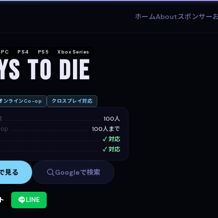
ホーム
About
スポンサー
PC
PS4
PS5
Xbox Series
ys to Die
オンラインCo-op
クロスプレイ対応
数
100人
op
100人まで
✓ 対応
✓ 対応
mで見る
Googleで検索
ト
LINE