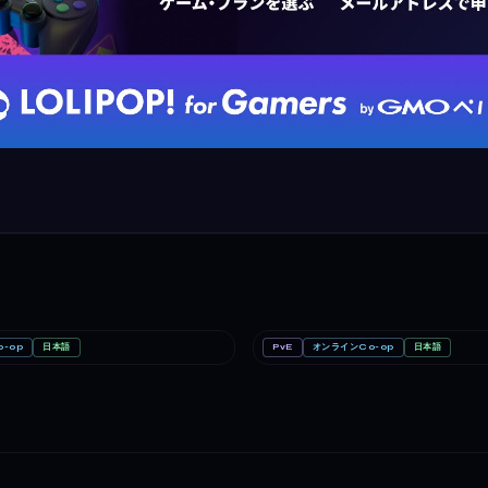
-op
日本語
PvE
オンラインCo-op
日本語
ead
PC
どろぼうノーム