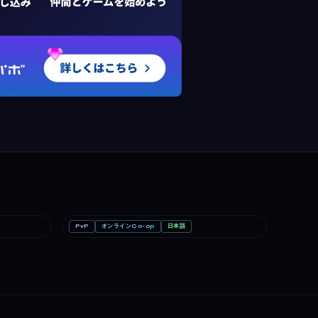
PvP
オンラインCo-op
日本語
PC
めっちゃカメレオン
PC