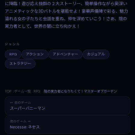
に降臨！遊び応え抜群の２大ストーリー、簡単操作ながら奥深い
アニメティックな3Dバトルを堪能せよ！豪華声優陣で彩る、魅力
溢れる女の子たちと会話を重ね、仲を深めていこう！さあ、陰の
実力者として、世界の闇に立ち向かえ！
ジャンル
RPG
アクション
アドベンチャー
カジュアル
ストラテジー
TOP
ゲーム一覧
RPG
陰の実力者になりたくて！マスターオブガーデン
← 前のゲーム
スーパーバニーマン
次のゲーム →
Necesse: ネセス