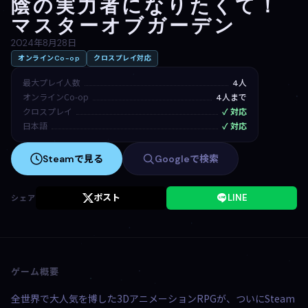
陰の実力者になりたくて！
マスターオブガーデン
2024年8月28日
オンラインCo-op
クロスプレイ対応
最大プレイ人数
4人
オンラインCo-op
4人まで
クロスプレイ
✓ 対応
日本語
✓ 対応
Steamで見る
Googleで検索
ポスト
LINE
シェア
ゲーム概要
全世界で大人気を博した3DアニメーションRPGが、ついにSteam