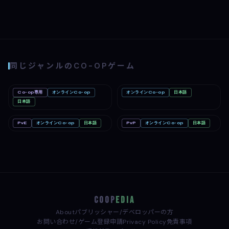
同じジャンルのCO-OPゲーム
Co-op専用
オンラインCo-op
オンラインCo-op
日本語
Big Walk
Mac
Romestead
PC
Nintendo Switch 2
日本語
PC
PvE
オンラインCo-op
日本語
PvP
オンラインCo-op
日本語
どろぼうノーム
PC
めっちゃカメレオン
PC
COOP
EDIA
About
パブリッシャー/デベロッパーの方
お問い合わせ/ゲーム登録申請
Privacy Policy
免責事項