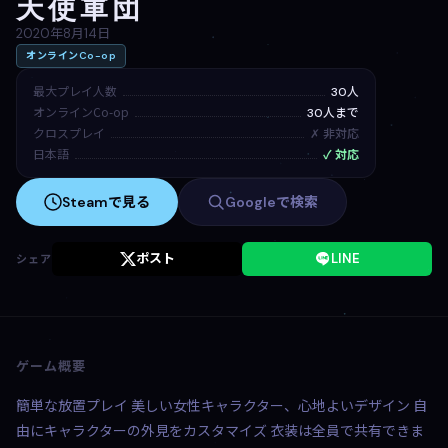
天使軍団
2020年8月14日
オンラインCo-op
最大プレイ人数
30人
オンラインCo-op
30人まで
クロスプレイ
✗ 非対応
日本語
✓ 対応
Steamで見る
Googleで検索
ポスト
LINE
シェア
ゲーム概要
簡単な放置プレイ 美しい女性キャラクター、心地よいデザイン 自
由にキャラクターの外見をカスタマイズ 衣装は全員で共有できま