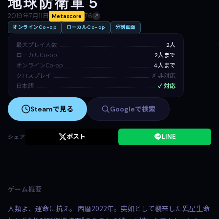
地球防衛軍５
2019年7月11日
76
Metascore
↗
オンラインCo-op
ローカルCo-op
分割画面
最大プレイ人数
2人
ローカルCo-op
2人まで
オンラインCo-op
4人まで
クロスプレイ
✗ 非対応
日本語
✓ 対応
Steamで見る
Googleで検索
ポスト
LINE
シェア
ゲーム概要
人類よ、運命に抗え。 西暦2022年。突如として襲来した異星生命