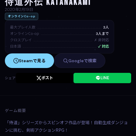
侍道外伝 KATANAKAMI
2020年2月19日
オンラインCo-op
最大プレイ人数
3人
オンラインCo-op
3人まで
クロスプレイ
✗ 非対応
日本語
✓ 対応
Steamで見る
Googleで検索
ポスト
LINE
シェア
ゲーム概要
「侍道」シリーズからスピンオフ作品が登場！自動生成ダンジョ
ンに挑む、剣術アクションRPG！