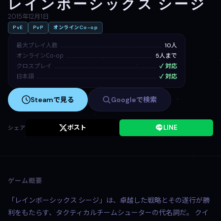
レインボーシックス シージ
2015年12月1日
PvE
PvP
オンラインCo-op
最大プレイ人数
10人
オンラインCo-op
5人まで
クロスプレイ
✓ 対応
日本語
✓ 対応
Steamで見る
Googleで検索
ポスト
LINE
シェア
ゲーム概要
「レインボーシックス シージ」は、卓越した戦略とその遂行が勝
利をもたらす、タクティカルチームシューターの代名詞だ。 クイ