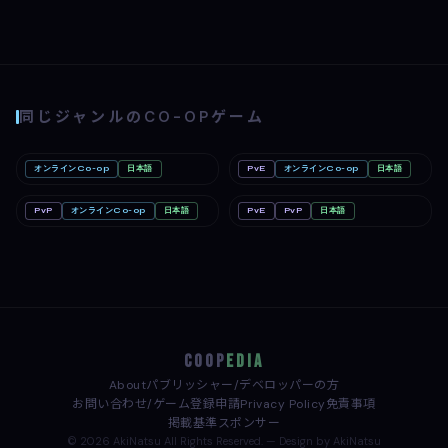
同じジャンルのCO-OPゲーム
オンラインCo-op
日本語
PvE
オンラインCo-op
日本語
Romestead
PC
どろぼうノーム
PC
PvP
オンラインCo-op
日本語
PvE
PvP
日本語
めっちゃカメレオン
PC
Minecraft: Java & Bedrock
Linux
Edition（マインクラフト）
Mac
Nintendo Switch
COOP
EDIA
About
パブリッシャー/デベロッパーの方
お問い合わせ/ゲーム登録申請
Privacy Policy
免責事項
掲載基準
スポンサー
© 2026 AkiNatsu All Rights Reserved. — Design by AkiNatsu