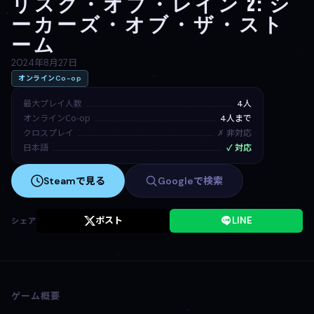
リスク・オブ・レイン 2: シ
ーカーズ・オブ・ザ・スト
ーム
2024年8月27日
オンラインCo-op
最大プレイ人数
4人
オンラインCo-op
4人まで
クロスプレイ
✗ 非対応
日本語
✓ 対応
Steamで見る
Googleで検索
ポスト
LINE
シェア
ゲーム概要