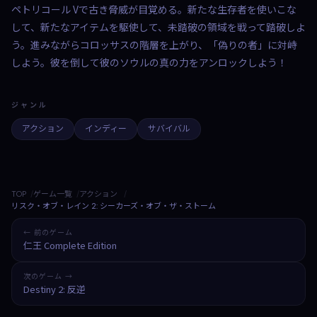
ペトリコール Vで古き脅威が目覚める。新たな生存者を使いこな
して、新たなアイテムを駆使して、未踏破の領域を戦って踏破しよ
う。進みながらコロッサスの階層を上がり、「偽りの者」に対峙
しよう。彼を倒して彼のソウルの真の力をアンロックしよう！
ジャンル
アクション
インディー
サバイバル
TOP
ゲーム一覧
アクション
リスク・オブ・レイン 2: シーカーズ・オブ・ザ・ストーム
← 前のゲーム
仁王 Complete Edition
次のゲーム →
Destiny 2: 反逆