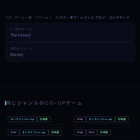
TOP
ゲーム一覧
アクション
リスク・オブ・レイン 2: アロイ・コレクティブ
← 前のゲーム
The Forest
次のゲーム →
Barony
同じジャンルのCO-OPゲーム
オンラインCo-op
日本語
PvE
オンラインCo-op
日本語
Romestead
PC
どろぼうノーム
PC
PvP
オンラインCo-op
日本語
PvE
PvP
日本語
めっちゃカメレオン
PC
Minecraft: Java & Bedrock
Linux
Edition（マインクラフト）
Mac