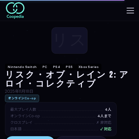
リス
Nintendo Switch
PC
PS4
PS5
Xbox Series
リスク・オブ・レイン 2: ア
ロイ・コレクティブ
2025年11月18日
オンラインCo-op
最大プレイ人数
4人
オンラインCo-op
4人まで
クロスプレイ
✗ 非対応
日本語
✓ 対応