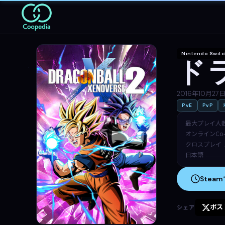
Nintendo Swit
ド
2016年10月27
PvE
PvP
最大プレイ人
オンラインCo-
クロスプレイ
日本語
Stea
ポス
シェア