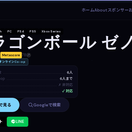
ホーム
About
スポンサー
ch
PC
PS4
PS5
Xbox Series
ラゴンボール ゼ
日
78
Metascore
↗
オンラインCo-op
数
6人
op
6人まで
✗ 非対応
✓ 対応
mで見る
Googleで検索
ト
LINE