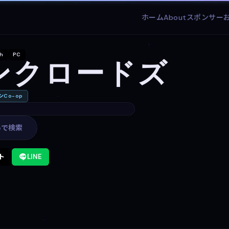
ホーム
About
スポンサー
ch
PC
ンクロードズ
Co-op
leで検索
ト
LINE