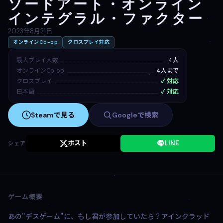
ソードアート・オンライン
インテグラル・ファクター
2023年8月21日
オンラインCo-op
クロスプレイ対応
最大プレイ人数
4人
オンラインCo-op
4人まで
クロスプレイ
✓ 対応
日本語
✓ 対応
Steamで見る
Googleで検索
ポスト
LINE
シェア
ゲーム概要
あの"デスゲーム"に、もし君が参加していたら？アインクラッド