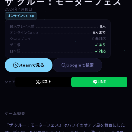
ザ クルー：モーターフェス
2024年4月18日
オンラインCo-op
最大プレイ人数
8人
オンラインCo-op
8人まで
クロスプレイ
✗ 非対応
デモ版
✓ あり
日本語
✓ 対応
Steamで見る
Googleで検索
ポスト
LINE
シェア
ゲーム概要
『ザ クルー：モーターフェス』はハワイのオアフ島を舞台にした