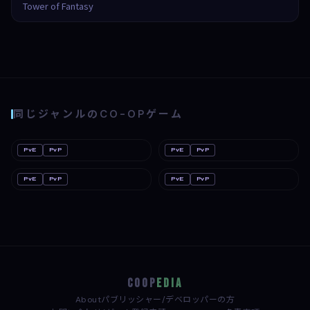
Tower of Fantasy
同じジャンルのCO-OPゲーム
PvE
PvP
PvE
PvP
ソニックレーシング クロスワール
Nintendo Switch
Crab Champions
PC
ド
Nintendo Switch 2
PC
PvE
PvP
PvE
PvP
Grid Legends
Mac
Drive Beyond Horizons
PC
PC
PS4
COOP
EDIA
About
パブリッシャー/デベロッパーの方