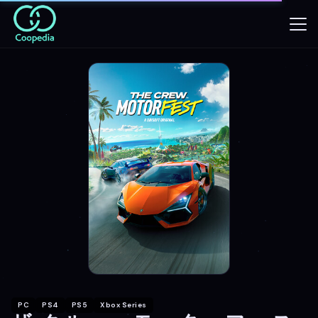
PC
PS4
PS5
Xbox Series