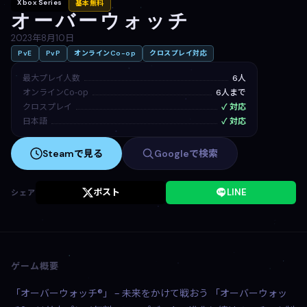
Xbox Series
基本無料
オーバーウォッチ
2023年8月10日
PvE
PvP
オンラインCo-op
クロスプレイ対応
最大プレイ人数
6人
オンラインCo-op
6人まで
クロスプレイ
✓ 対応
日本語
✓ 対応
Steamで見る
Googleで検索
ポスト
LINE
シェア
ゲーム概要
「オーバーウォッチ®」 – 未来をかけて戦おう 「オーバーウォッ