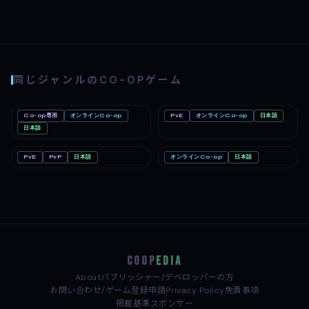
同じジャンルのCO-OPゲーム
Co-op専用
オンラインCo-op
PvE
オンラインCo-op
日本語
Big Walk
Mac
Far Far West
PC
Nintendo Switch 2
日本語
PC
PvE
PvP
日本語
オンラインCo-op
日本語
Minecraft: Java & Bedrock
Linux
Windrose / ウィンドローズ
Edition（マインクラフト）
Mac
Nintendo Switch
COOP
EDIA
About
パブリッシャー/デベロッパーの方
お問い合わせ/ゲーム登録申請
Privacy Policy
免責事項
掲載基準
スポンサー