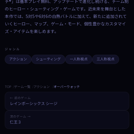
チ®」は基本プレイ無料、アップデートで進化し続ける、チーム制
のヒーロー・シューティング・ゲームです。近未来を舞台とした
本作では、5対5や6対6の白熱バトルに加えて、新たに追加されて
いくヒーロー、マップ、ゲーム・モード、個性豊かなカスタマイ
ズ・アイテムを楽しめます。
ジャンル
アクション
シューティング
一人称視点
三人称視点
TOP
ゲーム一覧
アクション
オーバーウォッチ
← 前のゲーム
レインボーシックス シージ
次のゲーム →
仁王３