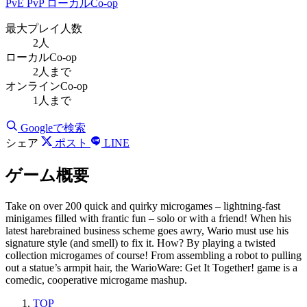
PvE
PvP
ローカルCo-op
最大プレイ人数
2人
ローカルCo-op
2人まで
オンラインCo-op
1人まで
Googleで検索
シェア
ポスト
LINE
ゲーム概要
Take on over 200 quick and quirky microgames – lightning-fast
minigames filled with frantic fun – solo or with a friend! When his
latest harebrained business scheme goes awry, Wario must use his
signature style (and smell) to fix it. How? By playing a twisted
collection microgames of course! From assembling a robot to pulling
out a statue’s armpit hair, the WarioWare: Get It Together! game is a
comedic, cooperative microgame mashup.
TOP